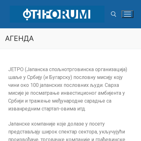
AГЕНДА
ЈЕТРО (Јапанска спољнотрговинска организација)
шаље у Србију (и Бугарску) пословну мисију коју
чини око 100 јапанских пословних људи. Сврха
мисије је посматрање инвестиционог амбијента у
Србији и тражење међународне сарадње са
изванредним стартап-овима итд.
Јапанске компаније које долазе у посету
представљају широк спектар сектора, укључујући
произвођаче, трговачке компаније и грађевинске