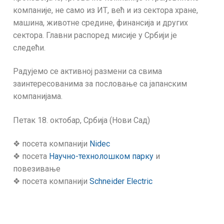
компаније, не само из ИТ, већ и из сектора хране,
машина, животне средине, финансија и других
сектора. Главни распоред мисије у Србији је
следећи.
Радујемо се активној размени са свима
заинтересованима за пословање са јапанским
компанијама.
Петак 18. октобар, Србија (Нови Сад)
❖ посета компанији
Nidec
❖ посета
Научно-технолошком парку
и
повезивање
❖ посета компанији
Schneider Electric